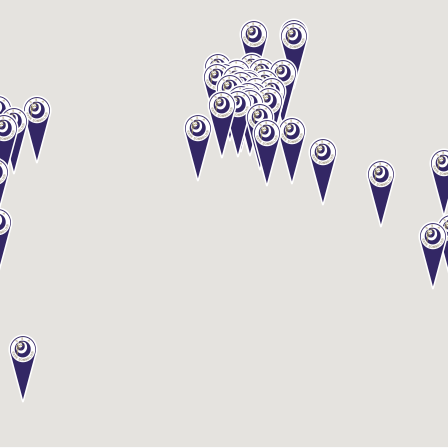
級
コ
ー
ス
酒
ソ
ム
リ
エ
認
定
コ
ー
ス
酒
ソ
ム
リ
エ
上
級
コ