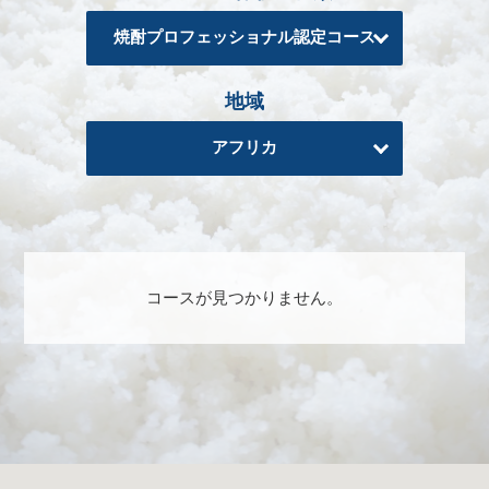
る
焼酎プロフェッショナル認定コース
地
域
地域
日
本
アフリカ
酒
資
格
酒
コースが見つかりません。
プ
ロ
フ
ェ
ッ
シ
ョ
ナ
ル
初