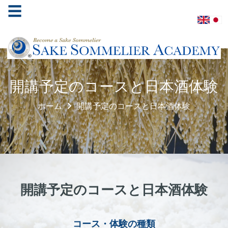
☰
ホ
開講予定のコースと日本酒体験
ー
ム
ホーム
開講予定のコースと日本酒体験
酒
ソ
ム
リ
エ
協
開講予定のコースと日本酒体験
会
学
コース・体験の種類
べ