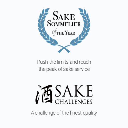
ー
ス
マ
ス
タ
ー
酒
ソ
ム
リ
Push the limits and reach
エ
the peak of sake service
マ
ス
タ
ー・
オ
ブ・
酒
A challenge of
the finest quality
開
講