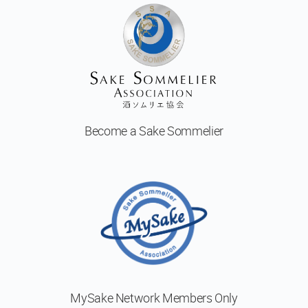
予
定
の
コ
ー
ス
日
本
Become a
Sake Sommelier
酒
体
験
Sake
Ninja®
Sake
Star®
フ
MySake Network
Members Only