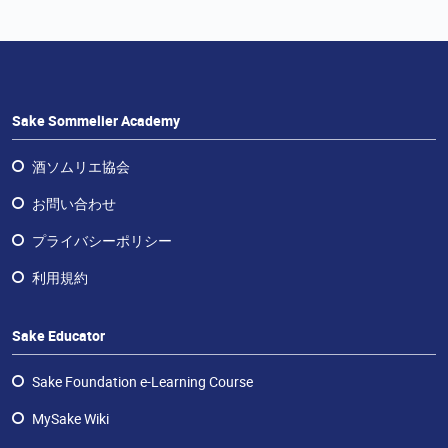
ラ
ン
チ
ャ
イ
ズ・
Sake Sommelier Academy
酒
エ
酒ソムリエ協会
デ
お問い合わせ
ュ
ケ
プライバシーポリシー
ー
利用規約
タ
ー
Sake Educator
お
問
Sake Foundation e-Learning Course
い
合
MySake Wiki
わ