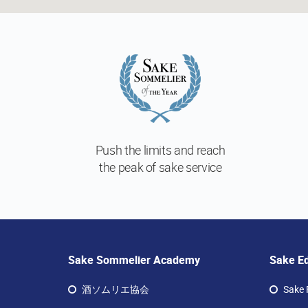
Push the limits and reach
the peak of sake service
Sake Sommelier Academy
Sake E
酒ソムリエ協会
Sake 