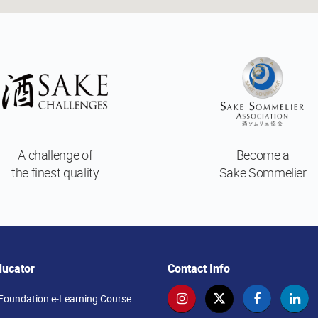
A challenge of
Become a
the finest quality
Sake Sommelier
ducator
Contact Info
Foundation e-Learning Course