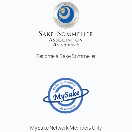
予
定
の
コ
ー
ス
日
本
Become a
Sake Sommelier
酒
体
験
Sake
Ninja®
Sake
Star®
フ
MySake Network
Members Only