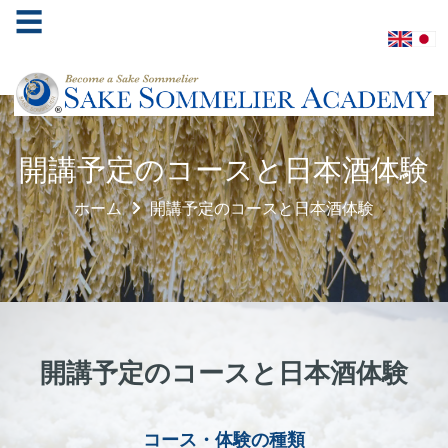
☰
ホ
開講予定のコースと日本酒体験
ー
ム
ホーム
開講予定のコースと日本酒体験
酒
ソ
ム
リ
エ
協
開講予定のコースと日本酒体験
会
学
コース・体験の種類
べ