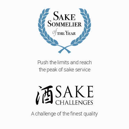
ー
ス
マ
ス
タ
ー
酒
ソ
ム
リ
Push the limits and reach
エ
the peak of sake service
マ
ス
タ
ー・
オ
ブ・
酒
A challenge of
the finest quality
開
講