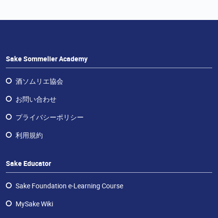
ラ
ン
チ
ャ
イ
ズ・
Sake Sommelier Academy
酒
エ
酒ソムリエ協会
デ
お問い合わせ
ュ
ケ
プライバシーポリシー
ー
利用規約
タ
ー
Sake Educator
お
問
Sake Foundation e-Learning Course
い
合
MySake Wiki
わ