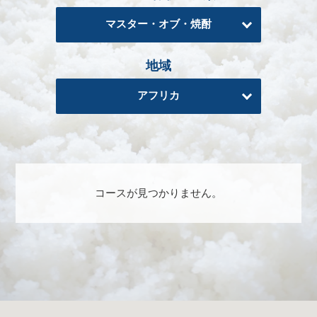
る
マスター・オブ・焼酎
地
域
地域
日
本
アフリカ
酒
資
格
酒
コースが見つかりません。
プ
ロ
フ
ェ
ッ
シ
ョ
ナ
ル
初