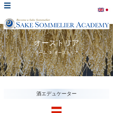
☰
ホ
オーストリア
ー
ム
ホーム
オーストリア
酒
ソ
ム
リ
エ
協
酒エデュケーター
会
学
べ