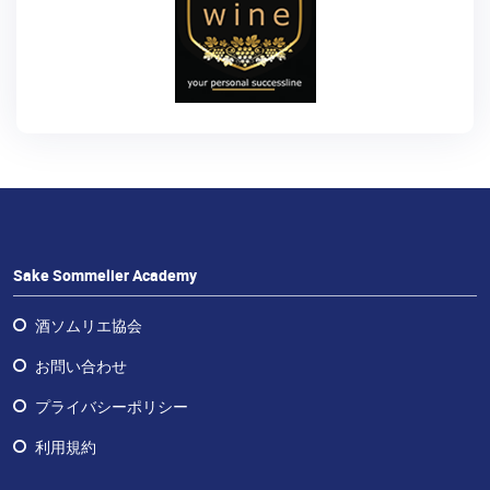
予
定
の
コ
ー
ス
日
本
酒
体
Sake Sommelier Academy
験
酒ソムリエ協会
Sake
お問い合わせ
Ninja®
プライバシーポリシー
Sake
Star®
利用規約
フ