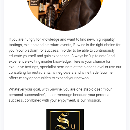
ー
ス
マ
ス
タ
ー
If you are hungry for knowledge and want to find new, high-quality
酒
tastings, exciting and premium events, Suwine is the right choice for
ソ
you! Your platform for success in order to be able to continuously
ム
educate yourself and gain experience. Always be “up to date” and
リ
experience exciting insider knowledge. Here is your chance for
エ
exclusive tastings, specialist seminars at the highest level or use our
consulting for restaurants, winegrowers and wine trade. Suwine
マ
offers many opportunities to expand your network.
ス
タ
Whatever your goal, with Suwine, you are one step closer. “Your
ー・
personal successline”; is our message because your personal
オ
success, combined with your enjoyment, is our mission.
ブ・
酒
開
講