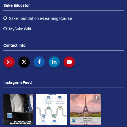
ラ
Sake Educator
ン
チ
Sake Foundation e-Learning Course
ャ
イ
MySake Wiki
ズ・
酒
Contact Info
エ
デ
ュ
ケ
ー
タ
Instagram Feed
ー
お
問
い
合
わ