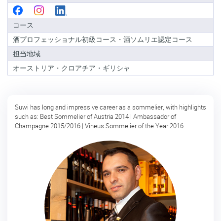
級
コ
コース
ー
ス
酒プロフェッショナル初級コース・酒ソムリエ認定コース
酒
担当地域
ソ
オーストリア・クロアチア・ギリシャ
ム
リ
エ
認
Suwi has long and impressive career as a sommelier, with highlights
定
such as: Best Sommelier of Austria 2014 | Ambassador of
コ
Champagne 2015/2016 | Vineus Sommelier of the Year 2016.
ー
ス
酒
ソ
ム
リ
エ
上
級
コ