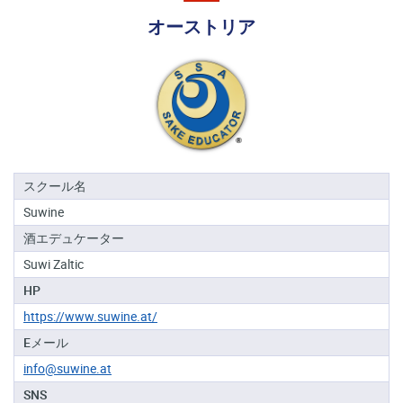
る
オーストリア
地
域
日
本
酒
資
格
スクール名
Suwine
酒
酒エデュケーター
プ
ロ
Suwi Zaltic
フ
HP
ェ
ッ
https://www.suwine.at/
シ
Eメール
ョ
ナ
info@suwine.at
ル
SNS
初