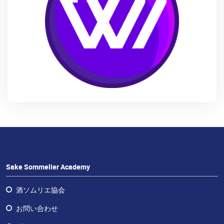
予
定
の
コ
ー
ス
日
本
酒
体
験
Sake
Sake Sommelier Academy
Ninja®
Sake
酒ソムリエ協会
Star®
お問い合わせ
フ