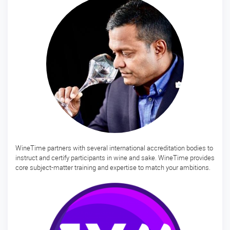
ー
ス
マ
ス
タ
ー
酒
ソ
ム
リ
エ
マ
ス
WineTime partners with several international accreditation bodies to
タ
instruct and certify participants in wine and sake. WineTime provides
ー・
core subject-matter training and expertise to match your ambitions.
オ
ブ・
酒
開
講