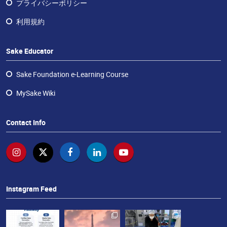
ラ
プライバシーポリシー
ン
利用規約
チ
ャ
イ
Sake Educator
ズ・
酒
Sake Foundation e-Learning Course
エ
MySake Wiki
デ
ュ
ケ
Contact Info
ー
タ
ー
お
問
Instagram Feed
い
合
わ