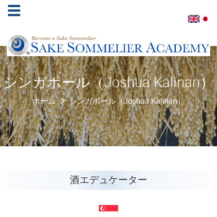
☰
ホ
シンガポール（Joshua Kalinan）
ー
ム
ホーム
シンガポール（Joshua Kalinan）
酒
ソ
ム
リ
エ
協
酒エデュケーター
会
学
べ