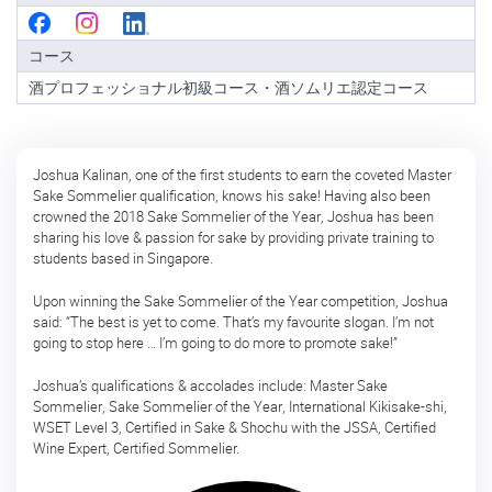
級
コ
コース
ー
ス
酒プロフェッショナル初級コース・酒ソムリエ認定コース
酒
ソ
ム
Joshua Kalinan, one of the first students to earn the coveted Master
リ
Sake Sommelier qualification, knows his sake! Having also been
エ
crowned the 2018 Sake Sommelier of the Year, Joshua has been
認
sharing his love & passion for sake by providing private training to
定
students based in Singapore.
コ
ー
Upon winning the Sake Sommelier of the Year competition, Joshua
ス
said: “The best is yet to come. That’s my favourite slogan. I’m not
going to stop here … I’m going to do more to promote sake!”
酒
ソ
Joshua’s qualifications & accolades include: Master Sake
ム
Sommelier, Sake Sommelier of the Year, International Kikisake-shi,
リ
WSET Level 3, Certified in Sake & Shochu with the JSSA, Certified
エ
Wine Expert, Certified Sommelier.
上
級
コ