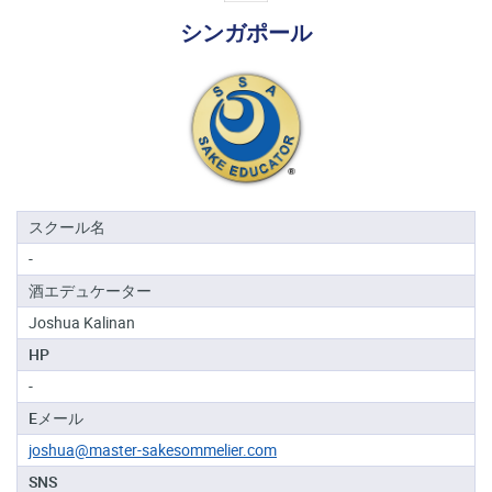
る
シンガポール
地
域
日
本
酒
資
格
スクール名
-
酒
酒エデュケーター
プ
ロ
Joshua Kalinan
フ
HP
ェ
ッ
-
シ
Eメール
ョ
ナ
joshua@master-sakesommelier.com
ル
SNS
初