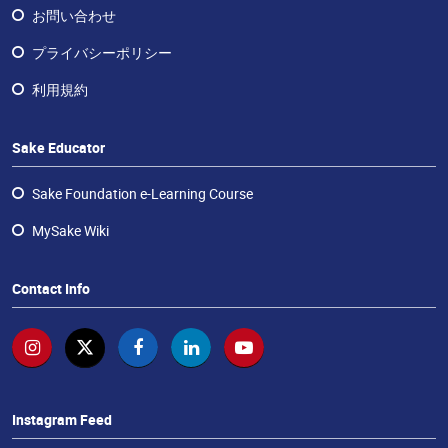
ラ
お問い合わせ
ン
チ
プライバシーポリシー
ャ
利用規約
イ
ズ・
酒
Sake Educator
エ
デ
Sake Foundation e-Learning Course
ュ
MySake Wiki
ケ
ー
タ
Contact Info
ー
お
問
い
合
Instagram Feed
わ