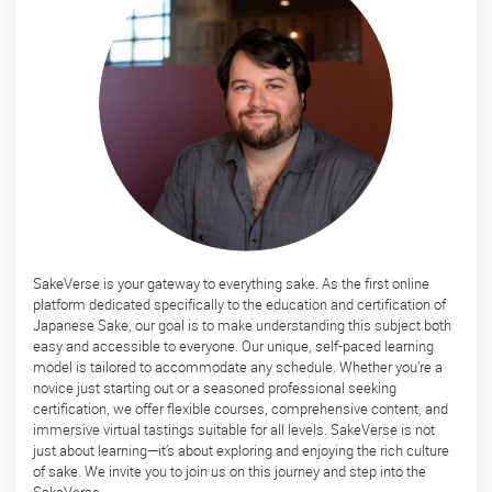
ー
ス
マ
ス
タ
ー
酒
ソ
ム
リ
エ
SakeVerse is your gateway to everything sake. As the first online
マ
platform dedicated specifically to the education and certification of
ス
Japanese Sake, our goal is to make understanding this subject both
タ
easy and accessible to everyone. Our unique, self-paced learning
ー・
model is tailored to accommodate any schedule. Whether you’re a
オ
novice just starting out or a seasoned professional seeking
ブ・
certification, we offer flexible courses, comprehensive content, and
酒
immersive virtual tastings suitable for all levels. SakeVerse is not
just about learning—it’s about exploring and enjoying the rich culture
開
of sake. We invite you to join us on this journey and step into the
講
SakeVerse.