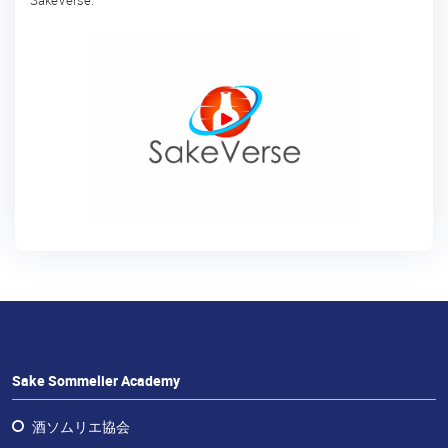
予
定
の
コ
ー
ス
日
本
酒
体
験
Sake
Ninja®
Sake
Sake Sommelier Academy
Star®
酒ソムリエ協会
フ