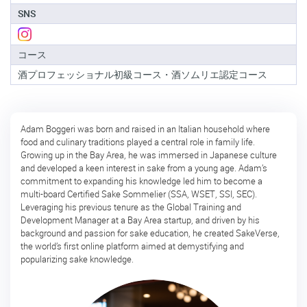
級
SNS
コ
ー
ス
コース
酒
酒プロフェッショナル初級コース・酒ソムリエ認定コース
ソ
ム
リ
エ
Adam Boggeri was born and raised in an Italian household where
認
food and culinary traditions played a central role in family life.
定
Growing up in the Bay Area, he was immersed in Japanese culture
コ
and developed a keen interest in sake from a young age. Adam’s
ー
commitment to expanding his knowledge led him to become a
ス
multi-board Certified Sake Sommelier (SSA, WSET, SSI, SEC).
Leveraging his previous tenure as the Global Training and
酒
Development Manager at a Bay Area startup, and driven by his
ソ
background and passion for sake education, he created SakeVerse,
ム
the world’s first online platform aimed at demystifying and
リ
popularizing sake knowledge.
エ
上
級
コ