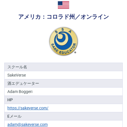
る
地
アメリカ：コロラド州／オンライン
域
日
本
酒
資
格
スクール名
酒
SakeVerse
プ
ロ
酒エデュケーター
フ
Adam Boggeri
ェ
ッ
HP
シ
https://sakeverse.com/
ョ
ナ
Eメール
ル
adam@sakeverse.com
初