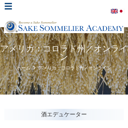
☰
ホ
アメリカ：コロラド州／オンライ
ー
ン
ム
ホーム
アメリカ：コロラド州／オンライン
酒
ソ
ム
リ
エ
協
会
酒エデュケーター
学
べ