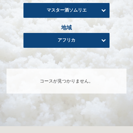
る
マスター酒ソムリエ
地
域
地域
日
本
アフリカ
酒
資
格
酒
コースが見つかりません。
プ
ロ
フ
ェ
ッ
シ
ョ
ナ
ル
初