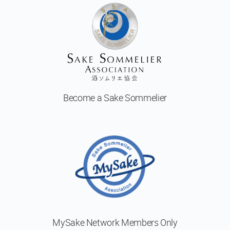
予
定
の
コ
ー
ス
日
本
Become a
Sake Sommelier
酒
体
験
Sake
Ninja®
Sake
Star®
フ
MySake Network
Members Only