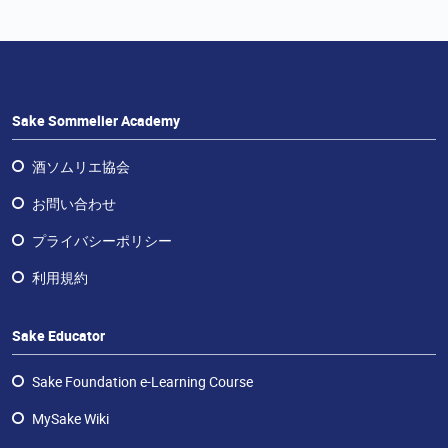
ラ
ン
チ
ャ
イ
ズ・
Sake Sommelier Academy
酒
エ
酒ソムリエ協会
デ
お問い合わせ
ュ
ケ
プライバシーポリシー
ー
利用規約
タ
ー
Sake Educator
お
問
Sake Foundation e-Learning Course
い
合
MySake Wiki
わ