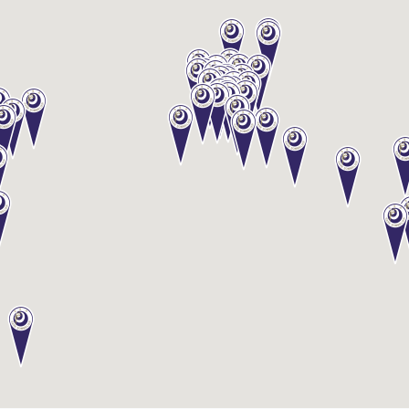
級
コ
ー
ス
酒
ソ
ム
リ
エ
認
定
コ
ー
ス
酒
ソ
ム
リ
エ
上
級
コ