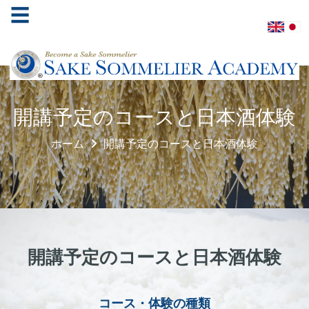
☰
ホ
開講予定のコースと日本酒体験
ー
ム
ホーム
開講予定のコースと日本酒体験
酒
ソ
ム
リ
エ
協
開講予定のコースと日本酒体験
会
学
コース・体験の種類
べ