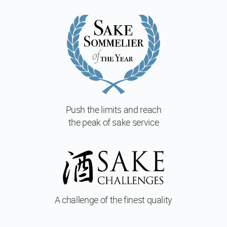
ー
ス
マ
ス
タ
ー
酒
ソ
ム
リ
Push the limits and reach
エ
the peak of sake service
マ
ス
タ
ー・
オ
ブ・
酒
A challenge of
the finest quality
開
講