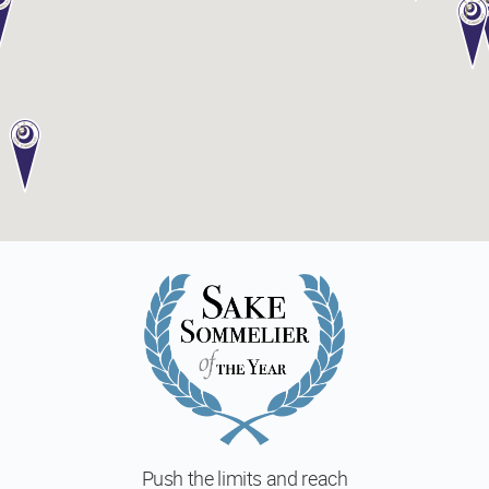
ー
ス
マ
ス
タ
ー
酒
ソ
ム
リ
エ
マ
ス
タ
ー・
オ
ブ・
酒
開
講
Push the limits and reach