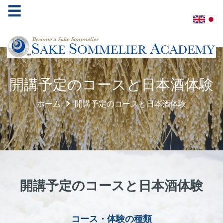
☰
ホ
開講予定のコースと日本酒体験
ー
ム
ホーム
開講予定のコースと日本酒体験
酒
ソ
ム
リ
エ
協
開講予定のコースと日本酒体験
会
学
コース・体験の種類
べ