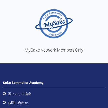
ラ
ン
チ
ャ
イ
ズ・
酒
エ
デ
MySake Network
Members Only
ュ
ケ
ー
タ
ー
お
Sake Sommelier Academy
問
い
酒ソムリエ協会
合
お問い合わせ
わ