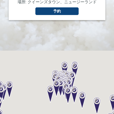
場所: クイーンズタウン、ニュージーランド
級
コ
予約
ー
ス
酒
ソ
ム
リ
エ
認
定
コ
ー
ス
酒
ソ
ム
リ
エ
上
級
コ