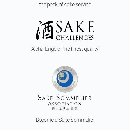
予
the peak of sake service
定
の
コ
ー
ス
日
A challenge of
the finest quality
本
酒
体
験
Sake
Ninja®
Sake
Star®
Become a
Sake Sommelier
フ