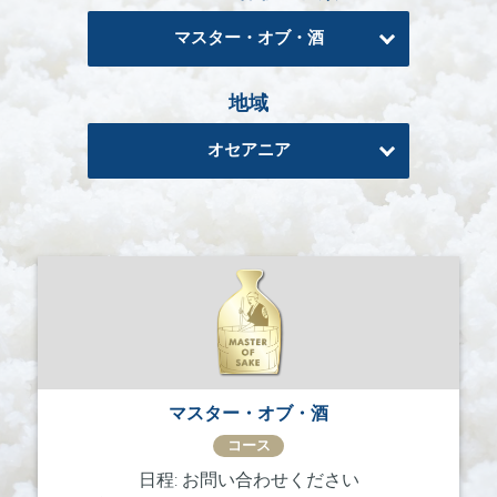
る
マスター・オブ・酒
地
域
地域
日
本
オセアニア
酒
資
格
酒
プ
ロ
フ
ェ
ッ
シ
マスター・オブ・酒
ョ
コース
ナ
ル
日程: お問い合わせください
初