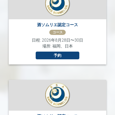
予
定
の
コ
酒ソムリエ認定コース
ー
ス
コース
日程: 2026年8月28日〜30日
日
場所: 福岡、日本
本
酒
予約
体
験
Sake
Ninja®
Sake
Star®
フ