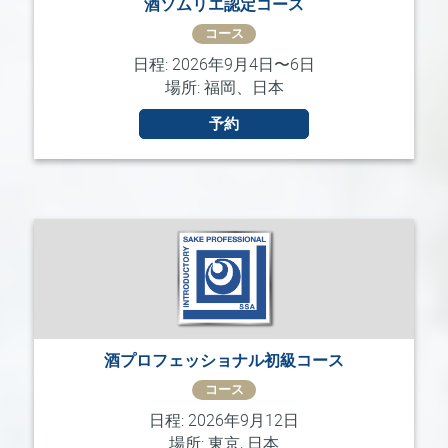
酒ソムリエ認定コース
ラ
ン
コース
チ
日程: 2026年9月4日〜6日
ャ
場所: 福岡、日本
イ
ズ・
予約
酒
エ
デ
ュ
ケ
ー
タ
ー
お
酒プロフェッショナル初級コース
問
い
コース
合
日程: 2026年9月12日
わ
場所: 東京, 日本