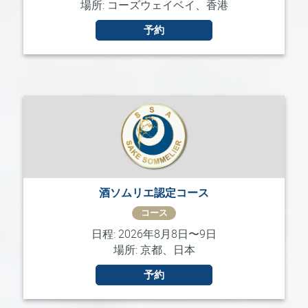
場所: コーズウェイベイ、香港
級
コ
予約
ー
ス
酒
ソ
ム
リ
エ
認
定
コ
ー
ス
酒ソムリエ認定コース
コース
酒
ソ
日程: 2026年8月8日〜9日
ム
場所: 京都、日本
リ
エ
予約
上
級
コ