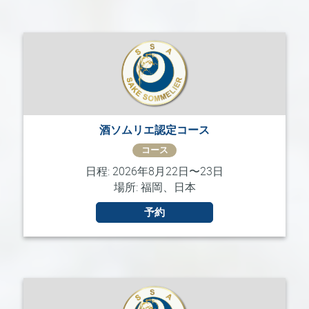
ー
ス
マ
ス
タ
ー
酒
ソ
酒ソムリエ認定コース
ム
リ
コース
エ
日程: 2026年8月22日〜23日
マ
場所: 福岡、日本
ス
タ
予約
ー・
オ
ブ・
酒
開
講