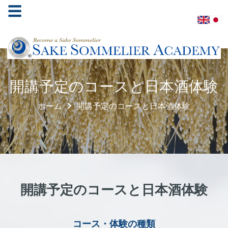
☰
ホ
開講予定のコースと日本酒体験
ー
ム
ホーム
開講予定のコースと日本酒体験
酒
ソ
ム
リ
エ
協
開講予定のコースと日本酒体験
会
学
コース・体験の種類
べ