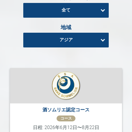
る
全て
地
域
地域
日
本
アジア
酒
資
格
酒
プ
ロ
フ
ェ
ッ
シ
酒ソムリエ認定コース
ョ
コース
ナ
ル
日程: 2026年6月12日〜8月22日
初