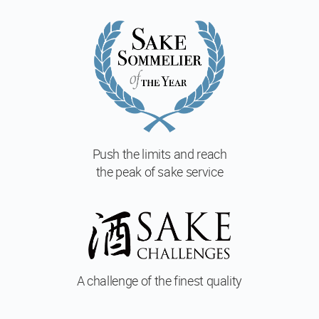
ー
ス
マ
ス
タ
ー
酒
ソ
ム
リ
Push the limits and reach
エ
the peak of sake service
マ
ス
タ
ー・
オ
ブ・
酒
A challenge of
the finest quality
開
講