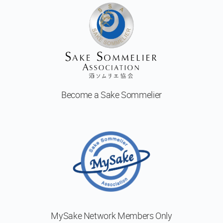
予
定
の
コ
ー
ス
日
本
Become a
Sake Sommelier
酒
体
験
Sake
Ninja®
Sake
Star®
フ
MySake Network
Members Only