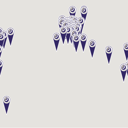
級
コ
ー
ス
酒
ソ
ム
リ
エ
認
定
コ
ー
ス
酒
ソ
ム
リ
エ
上
級
コ