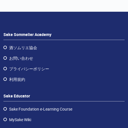
ラ
ン
チ
ャ
イ
ズ・
Sake Sommelier Academy
酒
エ
酒ソムリエ協会
デ
お問い合わせ
ュ
ケ
プライバシーポリシー
ー
利用規約
タ
ー
Sake Educator
お
問
Sake Foundation e-Learning Course
い
合
MySake Wiki
わ