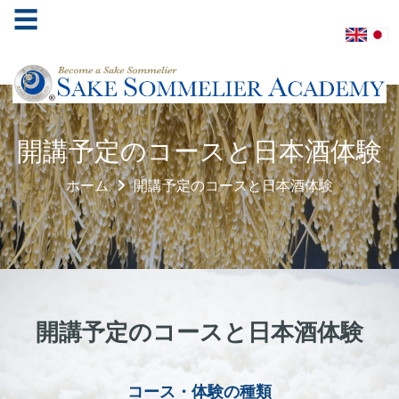
☰
ホ
開講予定のコースと日本酒体験
ー
ム
ホーム
開講予定のコースと日本酒体験
酒
ソ
ム
リ
エ
協
開講予定のコースと日本酒体験
会
学
コース・体験の種類
べ