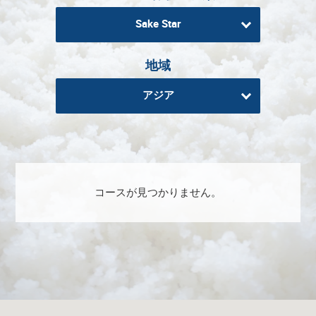
る
Sake Star
地
域
地域
日
本
アジア
酒
資
格
酒
コースが見つかりません。
プ
ロ
フ
ェ
ッ
シ
ョ
ナ
ル
初